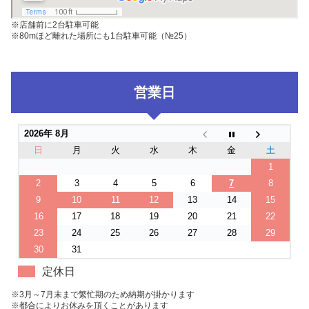
※店舗前に2台駐車可能
※80mほど離れた場所にも1台駐車可能（№25）
営業日
2026年 8月
日
月
火
水
木
金
土
1
2
3
4
5
6
7
8
9
10
11
12
13
14
15
16
17
18
19
20
21
22
23
24
25
26
27
28
29
30
31
定休日
※3月～7月末まで繁忙期のため納期が掛かります
※都合によりお休みを頂くことがあります