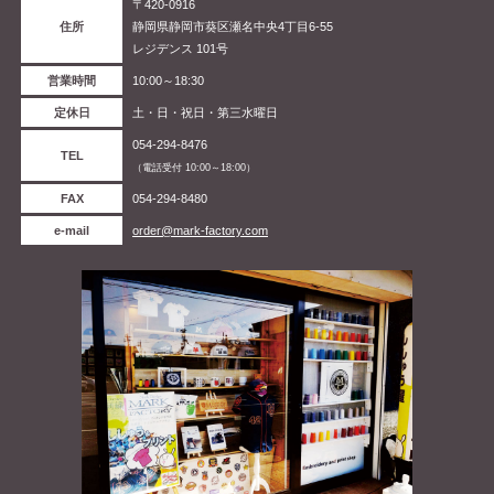
〒420-0916
住所
静岡県静岡市葵区瀬名中央4丁目6-55
レジデンス 101号
営業時間
10:00～18:30
定休日
土・日・祝日・第三水曜日
054-294-8476
TEL
（電話受付 10:00～18:00）
FAX
054-294-8480
e-mail
order@mark-factory.com