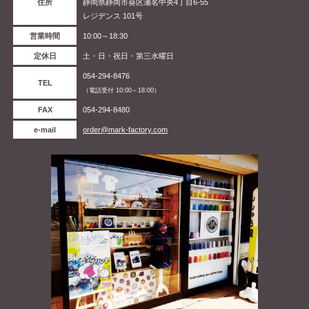
住所
静岡県静岡市葵区瀬名中央4丁目6-55
レジデンス 101号
営業時間
10:00～18:30
定休日
土・日・祝日・第三水曜日
054-294-8476
TEL
（電話受付 10:00～18:00）
FAX
054-294-8480
e-mail
order@mark-factory.com