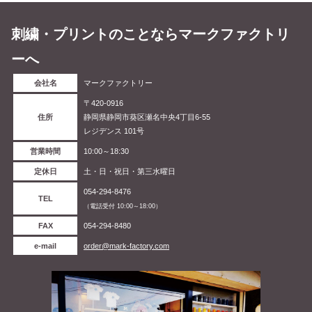
刺繍・プリントのことならマークファクトリ
ーへ
会社名
マークファクトリー
〒420-0916
住所
静岡県静岡市葵区瀬名中央4丁目6-55
レジデンス 101号
営業時間
10:00～18:30
定休日
土・日・祝日・第三水曜日
054-294-8476
TEL
（電話受付 10:00～18:00）
FAX
054-294-8480
e-mail
order@mark-factory.com