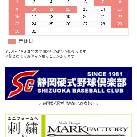
2
3
4
5
6
7
8
9
10
11
12
13
14
15
16
17
18
19
20
21
22
23
24
25
26
27
28
29
30
31
定休日
※3月～7月末まで繁忙期のため納期が掛かります
※都合によりお休みを頂くことがあります
／静岡硬式野球倶楽部 入部者募集＼