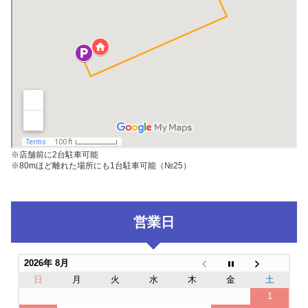
※店舗前に2台駐車可能
※80mほど離れた場所にも1台駐車可能（№25）
営業日
2026年 8月
日
月
火
水
木
金
土
1