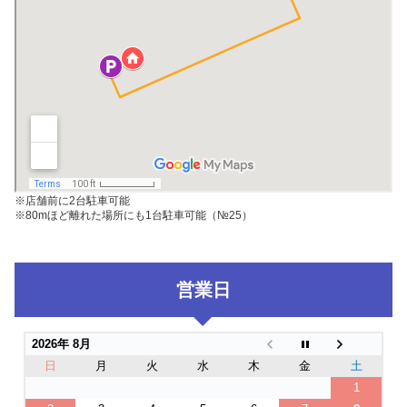
※店舗前に2台駐車可能
※80mほど離れた場所にも1台駐車可能（№25）
営業日
2026年 8月
日
月
火
水
木
金
土
1