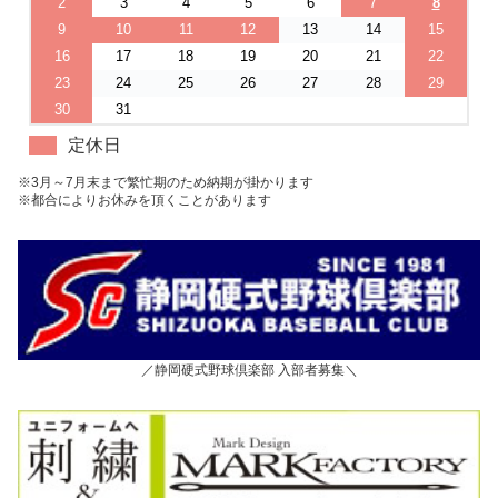
2
3
4
5
6
7
8
9
10
11
12
13
14
15
16
17
18
19
20
21
22
23
24
25
26
27
28
29
30
31
定休日
※3月～7月末まで繁忙期のため納期が掛かります
※都合によりお休みを頂くことがあります
／静岡硬式野球倶楽部 入部者募集＼