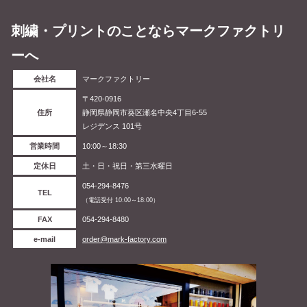
刺繍・プリントのことならマークファクトリ
ーへ
会社名
マークファクトリー
〒420-0916
住所
静岡県静岡市葵区瀬名中央4丁目6-55
レジデンス 101号
営業時間
10:00～18:30
定休日
土・日・祝日・第三水曜日
054-294-8476
TEL
（電話受付 10:00～18:00）
FAX
054-294-8480
e-mail
order@mark-factory.com